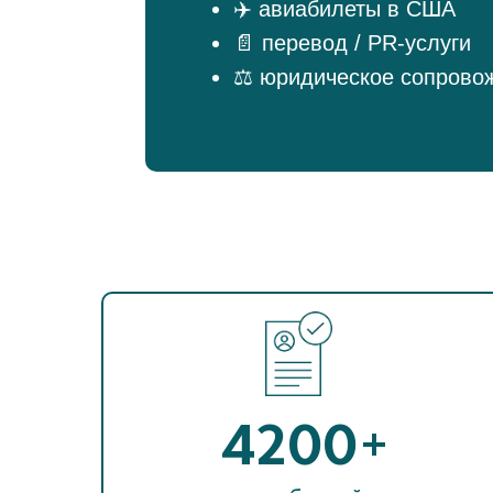
✈️ авиабилеты в США
📄 перевод / PR-услуги
⚖️ юридическое сопрово
4200+