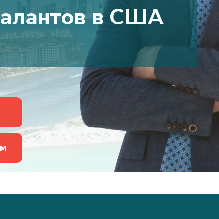
талантов в США
е
ам