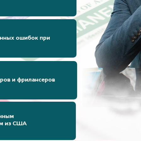
енных ошибок при
еров и фрилансеров
анным
м из США