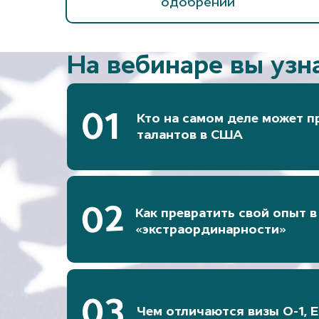
одобрений
На вебинаре вы узна
01
Кто на самом деле может п
талантов в США
02
Как превратить свой опыт в
«экстраординарности»
03
Чем отличаются визы O-1, E