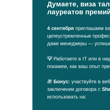
Думаете, виза та
лауреатов преми
4 сентября
приглашаем ва
целеустремленные профес
даже менеджеры — успешн
💡
Работаете в IT или в н
покажем, как ваш опыт пр
🎁
Бонус:
участвуйте в ве
заключении договора с
Sh
использовать на: