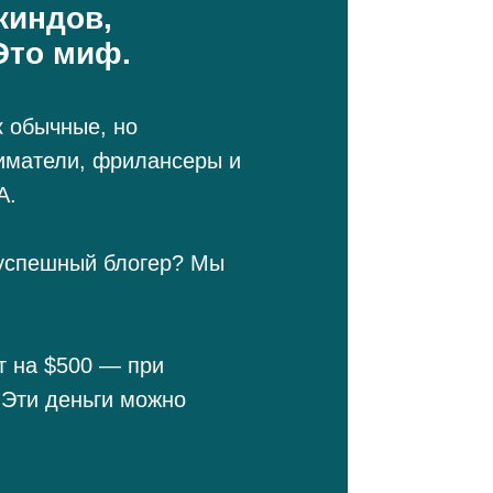
киндов,
Это миф.
к обычные, но
иматели, фрилансеры и
А.
ы успешный блогер? Мы
т на $500 — при
 Эти деньги можно