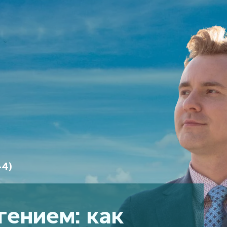
4)
гением: как