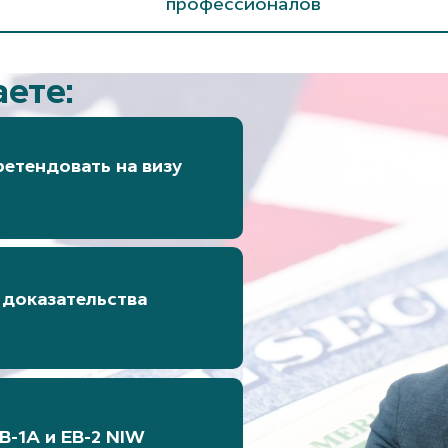
профессионалов
ете:
ретендовать на визу
 доказательства
B-1A и EB-2 NIW