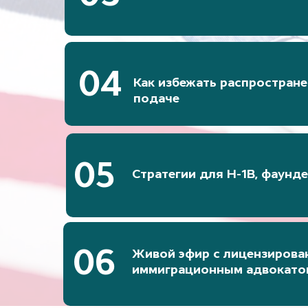
04
Как избежать распростран
подаче
05
Стратегии для H-1B, фаунд
06
Живой эфир с лицензиров
иммиграционным адвокато