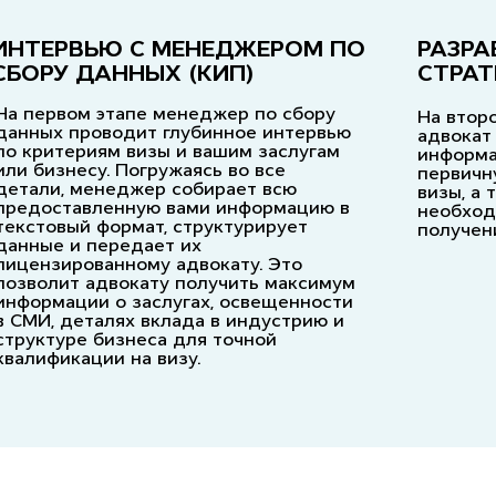
ИНТЕРВЬЮ С МЕНЕДЖЕРОМ ПО
РАЗРА
СБОРУ ДАННЫХ (КИП)
СТРАТ
На первом этапе менеджер по сбору
На втор
данных проводит глубинное интервью
адвокат
по критериям визы и вашим заслугам
информа
или бизнесу. Погружаясь во все
первичн
детали, менеджер собирает всю
визы, а 
предоставленную вами информацию в
необход
текстовый формат, структурирует
получен
данные и передает их
лицензированному адвокату. Это
позволит адвокату получить максимум
информации о заслугах, освещенности
в СМИ, деталях вклада в индустрию и
структуре бизнеса для точной
квалификации на визу.